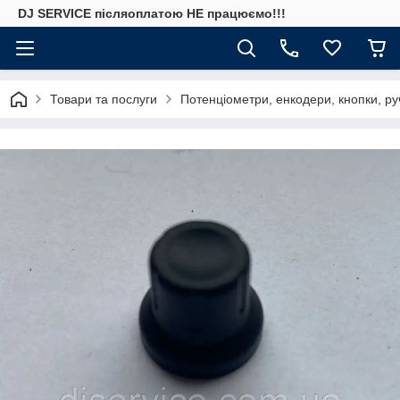
DJ SERVICE пiсляоплатою НЕ працюємо!!!
Товари та послуги
Потенціометри, енкодери, кнопки, ру