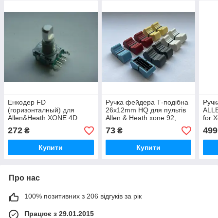
Енкодер FD
Ручка фейдера Т-подібна
Ручк
(горизонталный) для
26x12mm HQ для пультів
ALL
Allen&Heath XONE 4D
Allen & Heath xone 92,
for 
Encoder Pot AL6338
SOUNDCRAFT GB2, GB4,
272
73
499
₴
₴
GB8
Купити
Купити
Про нас
100% позитивних з 206 відгуків за рік
Працює з 29.01.2015