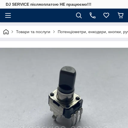
DJ SERVICE пiсляоплатою НЕ працюємо!!!
Товари та послуги
Потенціометри, енкодери, кнопки, ру