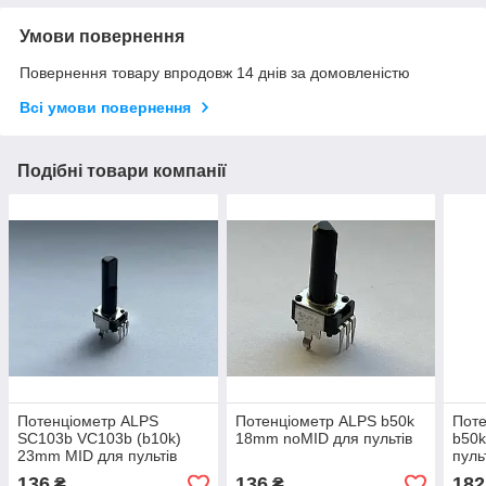
Умови повернення
Повернення товару впродовж 14 днів за домовленістю
Всі умови повернення
Подібні товари компанії
Потенціометр ALPS
Потенціометр ALPS b50k
Поте
SC103b VC103b (b10k)
18mm noMID для пультів
b50
23mm MID для пультів
пуль
BEHRINGER DX1000
djx7
136
136
182
₴
₴