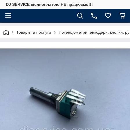
DJ SERVICE пiсляоплатою НЕ працюємо!!!
Товари та послуги
Потенціометри, енкодери, кнопки, ру