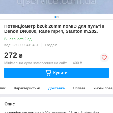
Потенціометр b20k 20mm noMID для пультів
Denon DN6000, Rane mp44, Stanton m.202.
В наявності 2 од.
Код: 2305000419461
Роздріб
272
₴
Мінімальна сума замовлення на сайті — 400 ₴
Купити
пис
Характеристики
Доставка
Оплата
Умови пове
Опис
потенціометр номінал b20k, заввишки 23 мм, 6 ніжок без