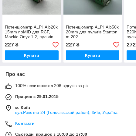
Потенціометр ALPHA b20k
Потенціометр ALPHA b50k
Пот
15mm noMID для RCF,
20mm для пультів Stanton
B20
Mackie Onyx 1.2, пультів
m.202
пуль
Vestax RANE TTM-56s
227
227
272
₴
₴
Купити
Купити
Про нас
100% позитивних з 206 відгуків за рік
Працює з 29.01.2015
м. Київ
вул.Ракетна 24 (Голосіівський район), Київ, Україна
Контакти
Сьогодні працює з 10:00 до 17:00