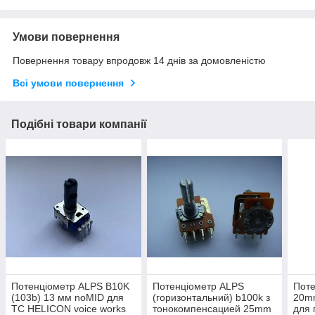
Умови повернення
Повернення товару впродовж 14 днів за домовленістю
Всі умови повернення
Подібні товари компанії
Потенціометр ALPS B10K
Потенціометр ALPS
Поте
(103b) 13 мм noMID для
(горизонтальний) b100k з
20mm
TC HELICON voice works
тонокомпенсацией 25mm
для 