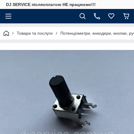
DJ SERVICE пiсляоплатою НЕ працюємо!!!
Товари та послуги
Потенціометри, енкодери, кнопки, ру