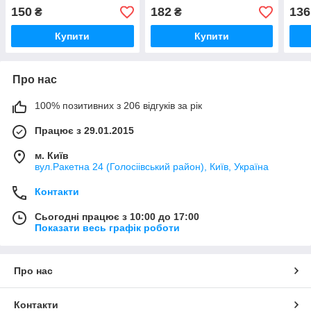
plus, Yamaha psr-s670,
для пультів,
150
182
136
₴
₴
ZOOM UAC2
Купити
Купити
Про нас
100% позитивних з 206 відгуків за рік
Працює з 29.01.2015
м. Київ
вул.Ракетна 24 (Голосіівський район), Київ, Україна
Контакти
Сьогодні працює з 10:00 до 17:00
Показати весь графік роботи
Про нас
Контакти