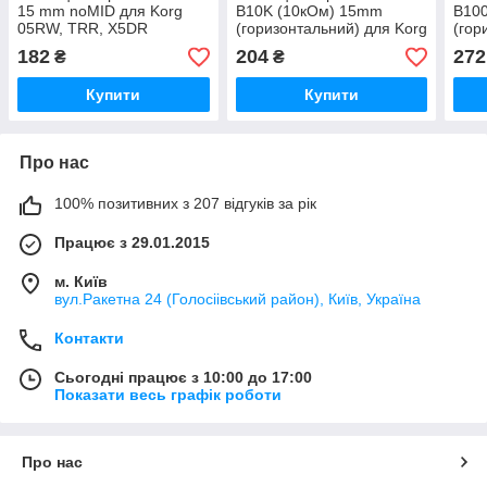
15 mm noMID для Korg
B10K (10кОм) 15mm
B10
05RW, TRR, X5DR
(горизонтальний) для Korg
(гор
05RW, TRR, X5DR
пуль
182
204
272
₴
₴
4 / 8
Купити
Купити
Про нас
100% позитивних з 207 відгуків за рік
Працює з 29.01.2015
м. Київ
вул.Ракетна 24 (Голосіівський район), Київ, Україна
Контакти
Сьогодні працює з 10:00 до 17:00
Показати весь графік роботи
Про нас