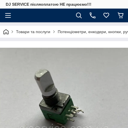
DJ SERVICE пiсляоплатою НЕ працюємо!!!
Товари та послуги
Потенціометри, енкодери, кнопки, ру