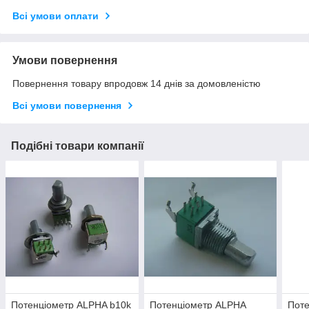
Всі умови оплати
Умови повернення
Повернення товару впродовж 14 днів за домовленістю
Всі умови повернення
Подібні товари компанії
Потенціометр ALPHA b10k
Потенціометр ALPHA
Пот