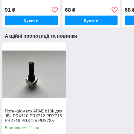
91
68
68
₴
₴
Купити
Купити
Акційні пропозиції та новинки
Потенціометр APAE b10k для
JBL PRX710 PRX712 PRX715
PRX718 PRX725 PRX735
PRX815 PRX835 PRX825
В наявності 11 од.