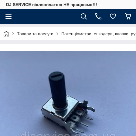
DJ SERVICE пiсляоплатою НЕ працюємо!!!
Товари та послуги
Потенціометри, енкодери, кнопки, ру