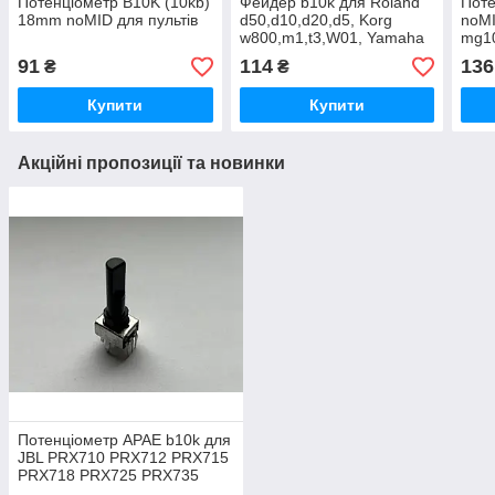
Потенціометр B10K (10kb)
Фейдер b10k для Roland
Поте
18mm noMID для пультів
d50,d10,d20,d5, Korg
noMI
w800,m1,t3,W01, Yamaha
mg10
dx7,dx11
Fan
91
114
136
₴
₴
Купити
Купити
Акційні пропозиції та новинки
Потенціометр APAE b10k для
JBL PRX710 PRX712 PRX715
PRX718 PRX725 PRX735
PRX815 PRX835 PRX825