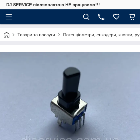
DJ SERVICE пiсляоплатою НЕ працюємо!!!
Товари та послуги
Потенціометри, енкодери, кнопки, ру