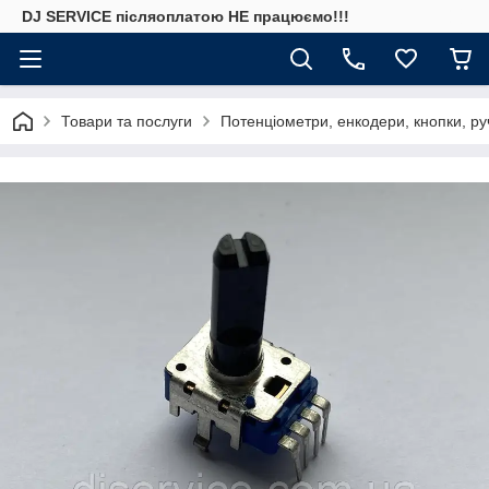
DJ SERVICE пiсляоплатою НЕ працюємо!!!
Товари та послуги
Потенціометри, енкодери, кнопки, ру