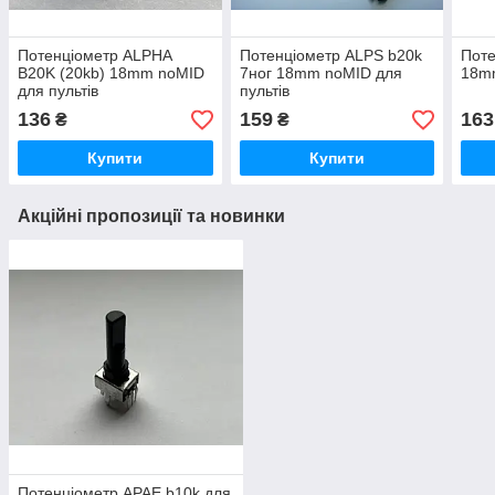
Потенціометр ALPHA
Потенціометр ALPS b20k
Поте
B20K (20kb) 18mm noMID
7ног 18mm noMID для
18mm
для пультів
пультів
136
159
163
₴
₴
Купити
Купити
Акційні пропозиції та новинки
Потенціометр APAE b10k для