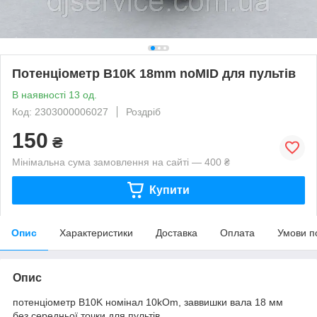
Потенціометр B10K 18mm noMID для пультів
В наявності 13 од.
Код: 2303000006027
Роздріб
150
₴
Мінімальна сума замовлення на сайті — 400 ₴
Купити
Опис
Характеристики
Доставка
Оплата
Умови п
Опис
потенціометр B10K номінал 10kOm, заввишки вала 18 мм
без середньої точки для пультів