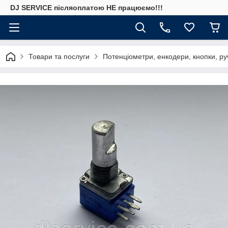
DJ SERVICE пiсляоплатою НЕ працюємо!!!
Товари та послуги
Потенціометри, енкодери, кнопки, ру