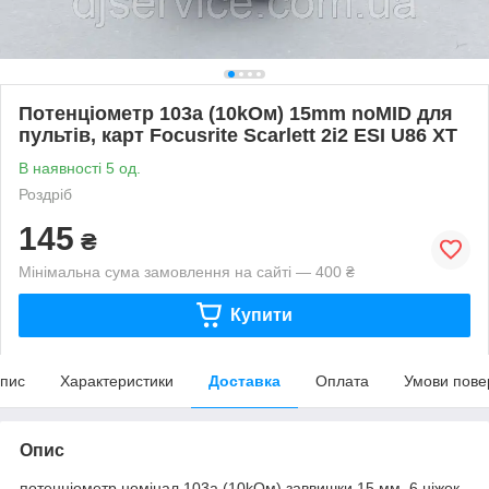
Потенціометр 103a (10kOм) 15mm noMID для
пультів, карт Focusrite Scarlett 2i2 ESI U86 XT
В наявності 5 од.
Роздріб
145
₴
Мінімальна сума замовлення на сайті — 400 ₴
Купити
пис
Характеристики
Доставка
Оплата
Умови пове
Опис
потенціометр номінал 103a (10kOм) заввишки 15 мм, 6 ніжок,