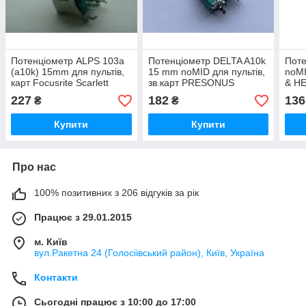
Потенціометр ALPS 103a
Потенціометр DELTA A10k
Пот
(a10k) 15mm для пультів,
15 mm noMID для пультів,
noMI
карт Focusrite Scarlett
зв.карт PRESONUS
& H
18i8, 2i2, 2i4, 6i6
синт
227
182
136
₴
₴
Купити
Купити
Про нас
100% позитивних з 206 відгуків за рік
Працює з 29.01.2015
м. Київ
вул.Ракетна 24 (Голосіівський район), Київ, Україна
Контакти
Сьогодні працює з 10:00 до 17:00