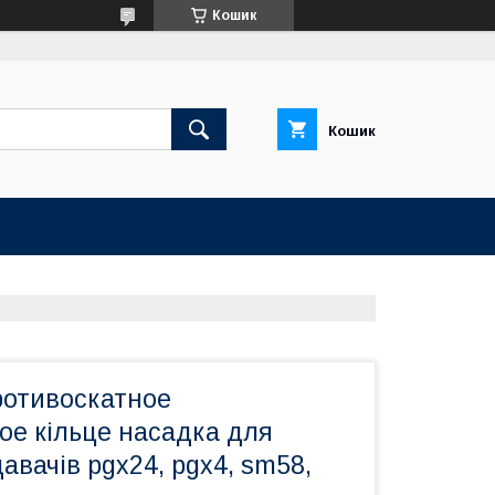
Кошик
Кошик
ротивоскатное
ое кільце насадка для
авачів pgx24, pgx4, sm58,