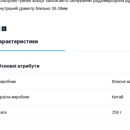
ольорове гумове кільце запобігають скочуванню радіомікрофона pg
нутрішній діаметр близько 36-38мм
арактеристики
Основні атрибути
иробник
Власне в
раїна виробник
Китай
ага
250 г