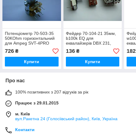
Потенціометр 70-503-35
Фейдер 70-104-21 35мм,
Фей
50KOhm горизонтальний
b100k EQ для
w10
для Ampeg SVT-4PRO
еквалайзерів DBX 231,
еква
1232, Ampeg SVT450H,
1232
726
136
182
₴
₴
SVT350H, SVT-3 PRO, B2,
SVT3
B-2R
B-2
Купити
Купити
Про нас
100% позитивних з 207 відгуків за рік
Працює з 29.01.2015
м. Київ
вул.Ракетна 24 (Голосіівський район), Київ, Україна
Контакти