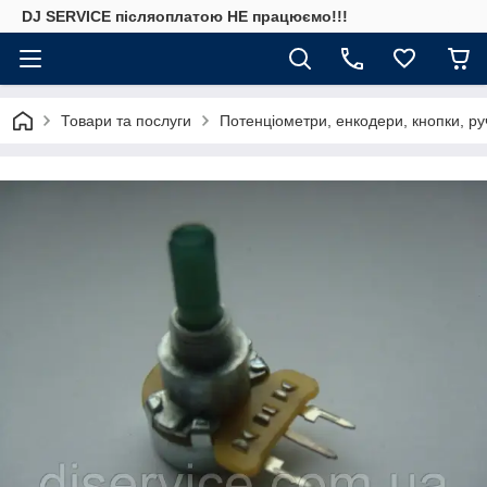
DJ SERVICE пiсляоплатою НЕ працюємо!!!
Товари та послуги
Потенціометри, енкодери, кнопки, ру