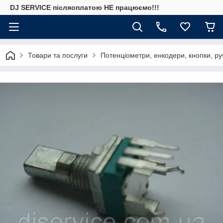
DJ SERVICE пiсляоплатою НЕ працюємо!!!
Товари та послуги
Потенціометри, енкодери, кнопки, ру