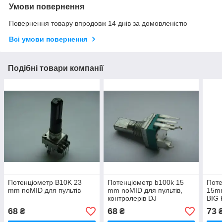
Умови повернення
Повернення товару впродовж 14 днів за домовленістю
Всі умови повернення
Подібні товари компанії
Потенціометр B10K 23
Потенціометр b100k 15
Поте
mm noMID для пультів
mm noMID для пультів,
15mm
контролерів DJ
BIG
HERCULES RMX
68
68
73
₴
₴