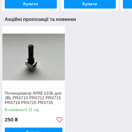
Купити
Купити
Акційні пропозиції та новинки
Потенціометр APAE b10k для
JBL PRX710 PRX712 PRX715
PRX718 PRX725 PRX735
PRX815 PRX835 PRX825
В наявності 11 од.
250
₴