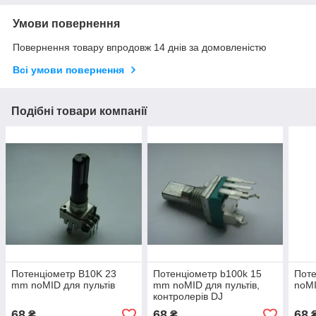
Умови повернення
Повернення товару впродовж 14 днів за домовленістю
Всі умови повернення
Подібні товари компанії
Потенціометр B10K 23
Потенціометр b100k 15
Пот
mm noMID для пультів
mm noMID для пультів,
noMI
контролерів DJ
HERCULES RMX
68
68
68
₴
₴