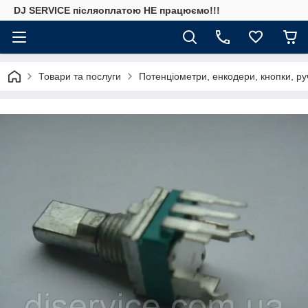
DJ SERVICE пiсляоплатою НЕ працюємо!!!
Товари та послуги
Потенціометри, енкодери, кнопки, ру