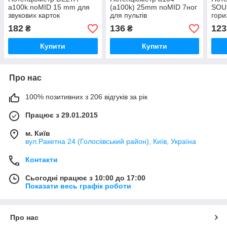
a100k noMID 15 mm для
(a100k) 25mm noMID 7ног
SOU
звукових карток
для пультів
гори
mm 
182
136
123
₴
₴
HiVi
D101
Купити
Купити
Про нас
100% позитивних з 206 відгуків за рік
Працює з 29.01.2015
м. Київ
вул.Ракетна 24 (Голосіівський район), Київ, Україна
Контакти
Сьогодні працює з 10:00 до 17:00
Показати весь графік роботи
Про нас