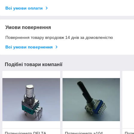
Всі умови оплати
Умови повернення
Повернення товару впродовж 14 днів за домовленістю
Всі умови повернення
Подібні товари компанії
Потенціометр DELTA
Потенціометр a104
Поте