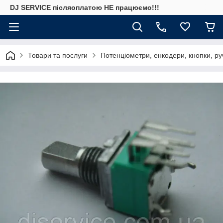
DJ SERVICE пiсляоплатою НЕ працюємо!!!
Товари та послуги
Потенціометри, енкодери, кнопки, ру