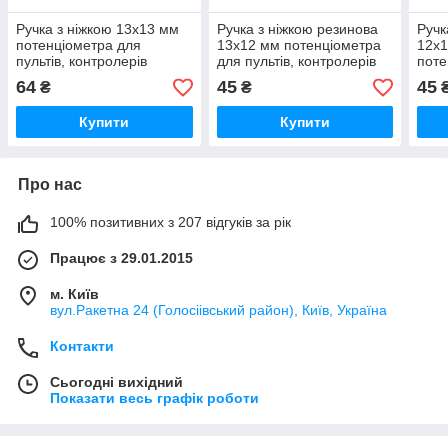
Ручка з ніжкою 13x13 мм
Ручка з ніжкою резинова
Ручк
потенціометра для
13x12 мм потенціометра
12x1
пультів, контролерів
для пультів, контролерів
поте
конт
64
45
45
₴
₴
Купити
Купити
Про нас
100% позитивних з 207 відгуків за рік
Працює з 29.01.2015
м. Київ
вул.Ракетна 24 (Голосіівський район), Київ, Україна
Контакти
Сьогодні вихідний
Показати весь графік роботи