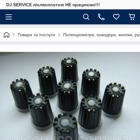
DJ SERVICE пiсляоплатою НЕ працюємо!!!
Товари та послуги
Потенціометри, енкодери, кнопки, ру