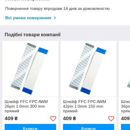
Повернення товару впродовж 14 днів за домовленістю
Всі умови повернення
Подібні товари компанії
Шлейф FFC FPC AWM
Шлейф FFC FPC AWM
Шле
26pin 1.0mm 300 mm
42pin 1.0mm 150 mm
36p
прямий
прямий
прям
SX
409
409
409
₴
₴
Купити
Купити