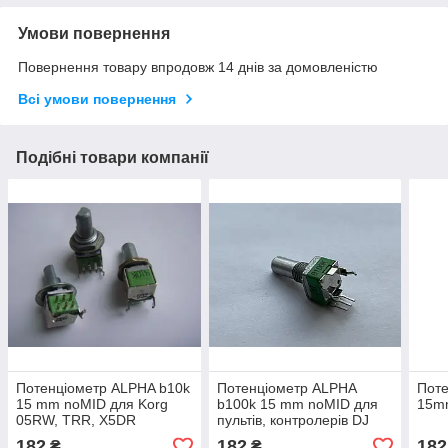
Умови повернення
Повернення товару впродовж 14 днів за домовленістю
Всі умови повернення
Подібні товари компанії
Потенціометр ALPHA b10k
Потенціометр ALPHA
Поте
15 mm noMID для Korg
b100k 15 mm noMID для
15mm
05RW, TRR, X5DR
пультів, контролерів DJ
HERCULES RMX
182
182
182
₴
₴