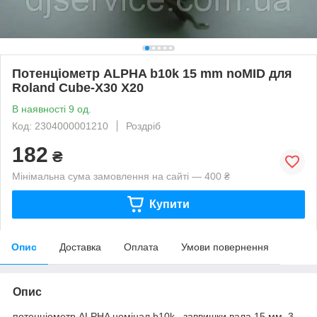
Потенціометр ALPHA b10k 15 mm noMID для
Roland Cube-X30 X20
В наявності 9 од.
Код: 2304000001210
Роздріб
182
₴
Мінімальна сума замовлення на сайті — 400 ₴
Купити
Опис
Доставка
Оплата
Умови повернення
Опис
потенціометр ALPHA номінал b10k, заввишки вала 15 мм, 3