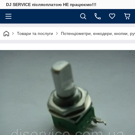
DJ SERVICE пiсляоплатою НЕ працюємо!!!
Товари та послуги
Потенціометри, енкодери, кнопки, ру