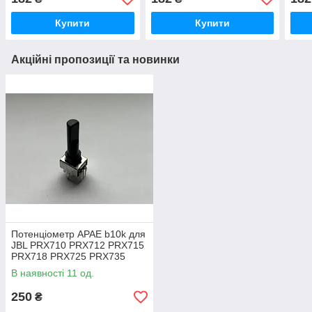
Купити
Купити
Акційні пропозиції та новинки
Потенціометр APAE b10k для
JBL PRX710 PRX712 PRX715
PRX718 PRX725 PRX735
PRX815 PRX835 PRX825
В наявності 11 од.
250
₴