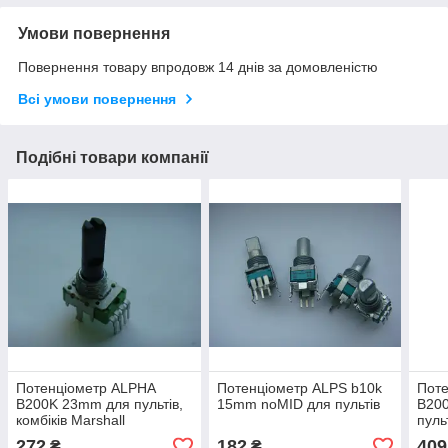
Умови повернення
Повернення товару впродовж 14 днів за домовленістю
Всі умови повернення
Подібні товари компанії
Потенціометр ALPHA
Потенціометр ALPS b10k
Пот
B200K 23mm для пультів,
15mm noMID для пультів
B20
комбіків Marshall
пуль
VS
272
182
409
₴
₴