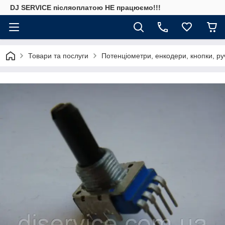
DJ SERVICE пiсляоплатою НЕ працюємо!!!
Товари та послуги
Потенціометри, енкодери, кнопки, ру