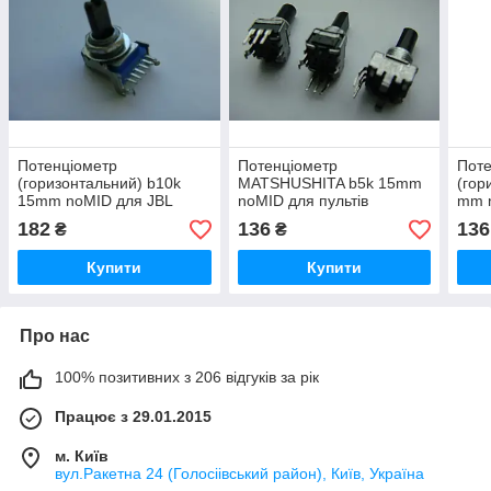
Потенціометр
Потенціометр
Поте
(горизонтальний) b10k
MATSHUSHITA b5k 15mm
(гор
15mm noMID для JBL
noMID для пультів
mm n
lsr305
182
136
136
₴
₴
Купити
Купити
Про нас
100% позитивних з 206 відгуків за рік
Працює з 29.01.2015
м. Київ
вул.Ракетна 24 (Голосіівський район), Київ, Україна