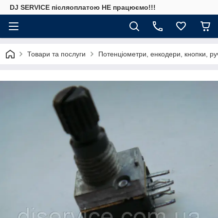
DJ SERVICE пiсляоплатою НЕ працюємо!!!
Товари та послуги
Потенціометри, енкодери, кнопки, ру