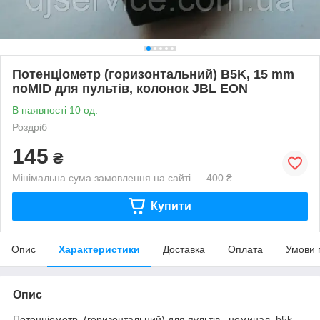
Потенціометр (горизонтальний) B5K, 15 mm
noMID для пультів, колонок JBL EON
В наявності 10 од.
Роздріб
145
₴
Мінімальна сума замовлення на сайті — 400 ₴
Купити
Опис
Характеристики
Доставка
Оплата
Умови 
Опис
Потенціометр (горизонтальний) для пультів, номинал b5k