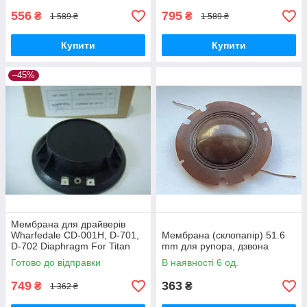
556
795
₴
₴
1 589 ₴
1 589 ₴
Купити
Купити
–45%
Мембрана для драйверів
Wharfedale CD-001H, D-701,
Мембрана (склопапір) 51.6
D-702 Diaphragm For Titan
mm для рупора, дзвона
12, Titan 15, LIX-C15M
Готово до відправки
В наявності 6 од.
749
363
₴
₴
1 362 ₴