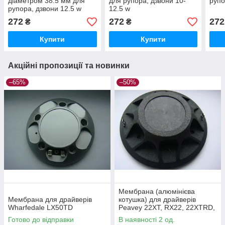
діаметром 38.5 мм для
для рупора, дзвони 10-
рупо
рупора, дзвони 12.5 w
12.5 w
272
272
272
₴
₴
Купити
Купити
Акційні пропозиції та новинки
–65%
–50%
Мембрана (алюмінієва
Мембрана для драйверів
котушка) для драйверів
Wharfedale LX50TD
Peavey 22XT, RX22, 22XTRD,
22A, 22T, 22XT +, 2200
Готово до відправки
В наявності 2 од.