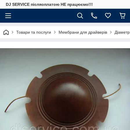
DJ SERVICE пiсляоплатою НЕ працюємо!!!
Товари та послуги
Мембрани для драйверів
Діаметр