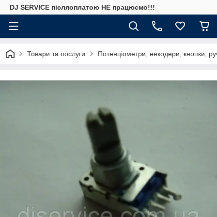
DJ SERVICE пiсляоплатою НЕ працюємо!!!
Товари та послуги
Потенціометри, енкодери, кнопки, ру