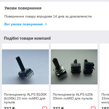
Умови повернення
Повернення товару впродовж 14 днів за домовленістю
Всі умови повернення
Подібні товари компанії
Потенціометр ALPS B100K
Потенціометр ALPS b20k
Поте
(b100k) 23 mm noMID для
20mm noMID для пультів
15mm
пультів
кон
RMX 
227
227
182
₴
₴