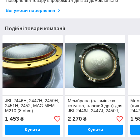
Повернення товару впродовж 14 днів за домовленістю
Всі умови повернення
Подібні товари компанії
JBL 2446H, 2447H, 2450H,
Мембрана (алюмінієва
Мемб
2451H, 2452, MAG MEM-
котушка, плоский дріт) для
(пищ
M210 (8 ohm)
JBL 2446J, 2447J, 2450J,
2447
2451J, MAG MEM-M210
MEM
1 453
2 270
1 5
₴
₴
(16ohm)
Купити
Купити