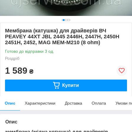
Мембрана (катушка) для драйверів ВЧ
PEAVEY 44XT JBL 2445 2446H, 2447H, 2450H
2451H, 2452, MAG MEM-M210 (8 ohm)
Готово до відправки 3 од.
Роздріб
1 589
₴
Купити
Опис
Характеристики
Доставка
Оплата
Умови п
Опис
мембрана (мідна котушка) для драйверів