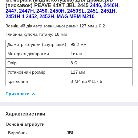
(пискавок) PEAVE 44XT JBL 2445
2446, 2446H,
2447, 2447H, 2450, 2450H, 2450SL, 2451, 2451H,
2451H-1 2452, 2452H, MAG MEM-M210
Зовнішній діаметр зовнішньої рами: 127 мм ± 0,2
Глибина купола титану: 18 мм
Діаметр котушки (внутрішній)
99.2 мм
Матеріал діафрагми
Титан
Опір
8 Ω
Установний розмір
127 мм
Кріплення
8-M4 на Ф117.5
Приховати
Характеристики
Основні атрибути
Виробник
JBL