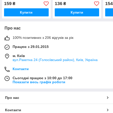
(Electro voice)
колонки LAB GRUPPEN
Dyn
159
136
154
₴
₴
Купити
Купити
Про нас
100% позитивних з 206 відгуків за рік
Працює з 29.01.2015
м. Київ
вул.Ракетна 24 (Голосіівський район), Київ, Україна
Контакти
Сьогодні працює з 10:00 до 17:00
Показати весь графік роботи
Про нас
Контакти