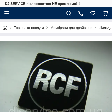
DJ SERVICE пiсляоплатою НЕ працюємо!!!
Товари та послуги
Мембрани для драйверів
Шильдик