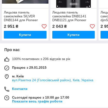
Лицьова панель
Лицьова панель
Лиць
самоклейка SILVER
самоклейка DNB1141
само
DNB1144 для Pioneer
DNB1121 для Pioneer
djm
djm800
DJM-909
2 951
2 043
2 9
₴
₴
Купити
Купити
Про нас
100% позитивних з 206 відгуків за рік
Працює з 29.01.2015
м. Київ
вул.Ракетна 24 (Голосіівський район), Київ, Україна
Контакти
Сьогодні працює з 10:00 до 17:00
Показати весь графік роботи