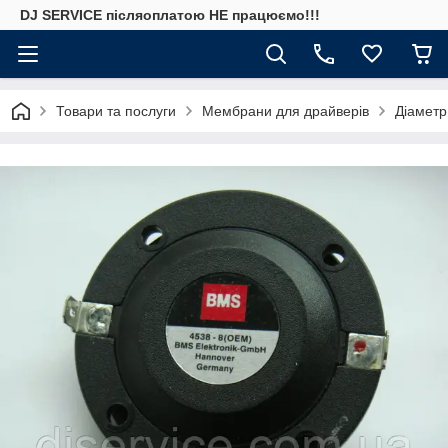
DJ SERVICE пiсляоплатою НЕ працюємо!!!
Товари та послуги
Мембрани для драйверів
Діаметр