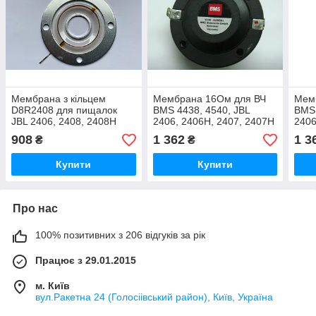
Мембрана з кільцем
Мембрана 16Ом для ВЧ
Мем
D8R2408 для пищалок
BMS 4438, 4540, JBL
BMS 
JBL 2406, 2408, 2408H
2406, 2406H, 2407, 2407H
2406
908
1 362
1 3
₴
₴
Купити
Купити
Про нас
100% позитивних з 206 відгуків за рік
Працює з 29.01.2015
м. Київ
вул.Ракетна 24 (Голосіівський район), Київ, Україна