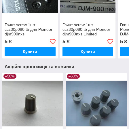
Гвинт screw 1шт
Гвинт screw 1шт
Гвин
ccz30p080ftb для Pioneer
ccz30p080ftb для Pioneer
Pion
djm900nxs
djm900nxs Limited
DJM
Platinum edition
900
5
5
5
₴
₴
₴
500
Купити
Купити
Акційні пропозиції та новинки
–50%
–50%