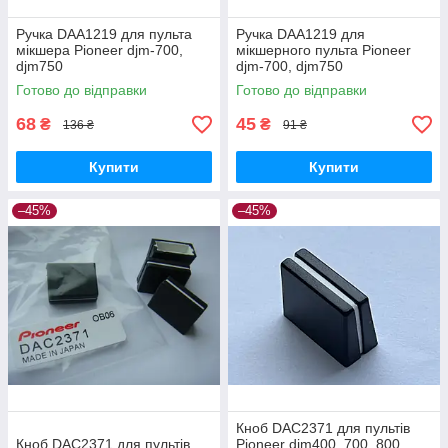
Ручка DAA1219 для пульта
Ручка DAA1219 для
мікшера Pioneer djm-700,
мікшерного пульта Pioneer
djm750
djm-700, djm750
Готово до відправки
Готово до відправки
68
45
₴
₴
136 ₴
91 ₴
Купити
Купити
–45%
–45%
Кноб DAC2371 для пультів
Кноб DAC2371 для пультів
Pioneer djm400, 700, 800,