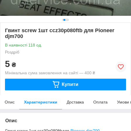
Гвинт screw 1шт ccz30p080ftb для Pioneer
djm700
В наявності 118 од.
Роздріб
5
₴
Мінімальна сума замовлення на сайті — 400 ₴
Купити
Опис
Характеристики
Доставка
Оплата
Умови 
Опис
Гвинт screw 1шт ccz30p080ftbдля
Pioneer djm700