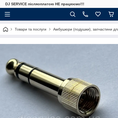
DJ SERVICE пiсляоплатою НЕ працюємо!!!
Товари та послуги
Амбушюри (подушки), запчастини дл