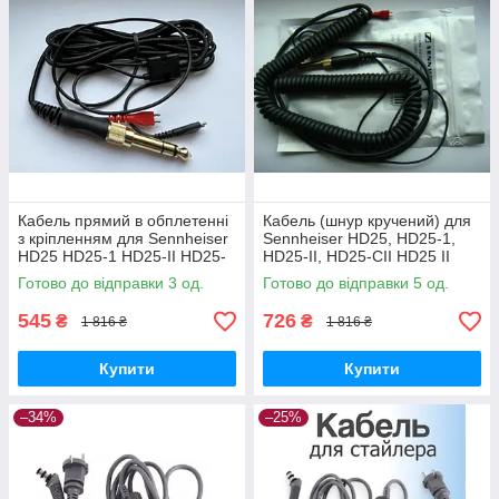
Кабель прямий в обплетенні
Кабель (шнур кручений) для
з кріпленням для Sennheiser
Sennheiser HD25, HD25-1,
HD25 HD25-1 HD25-II HD25-
HD25-II, HD25-CII HD25 II
CII HD25 II
Steel Cable coiled cable
Готово до відправки 3 од.
Готово до відправки 5 од.
545
726
₴
₴
1 816 ₴
1 816 ₴
Купити
Купити
–34%
–25%