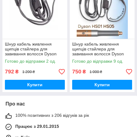
Шнур кабель живлення
Шнур кабель живлення
щипців стайлера для
щипців стайлера для
завивання волосся Dyson
завивання волосся Dyson
Airwrap HS01 HS05 HS08
Airwrap HS01 HS05 HS08
Готово до відправки 2 од.
Готово до відправки 9 од.
792
750
₴
₴
1 200 ₴
1 000 ₴
Купити
Купити
Про нас
100% позитивних з 206 відгуків за рік
Працює з 29.01.2015