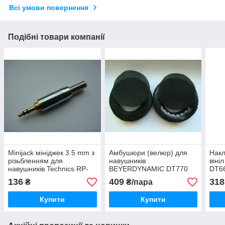
Всі умови повернення
Подібні товари компанії
Minijack мініджек 3.5 mm з
Амбушюри (велюр) для
Накл
різьбленням для
навушників
віні
навушників Technics RP-
BEYERDYNAMIC DT770
DT6
DJ1210, RP-DH1200,
DT880 DT880PRO DT990
DT8
136
409
318
₴
₴/пара
Beyerdynamic DT770,
DT990PRO DT531 DT690
DT9
DT880
DT811 DT911 DT931
Купити
Купити