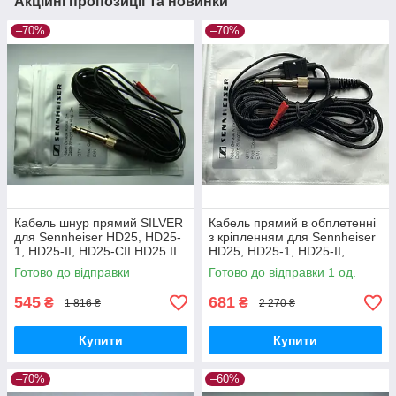
Акційні пропозиції та новинки
–70%
–70%
Кабель шнур прямий SILVER
Кабель прямий в обплетенні
для Sennheiser HD25, HD25-
з кріпленням для Sennheiser
1, HD25-II, HD25-CII HD25 II
HD25, HD25-1, HD25-II,
Steel Cable straight cable
HD25-CII HD25 II
Готово до відправки
Готово до відправки 1 од.
545
681
₴
₴
1 816 ₴
2 270 ₴
Купити
Купити
–70%
–60%