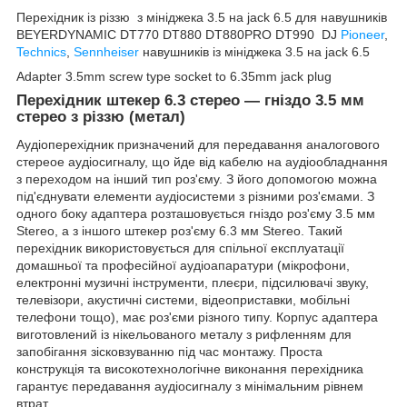
Перехідник із різзю з мініджека 3.5 на jack 6.5 для навушників
BEYERDYNAMIC DT770 DT880 DT880PRO DT990 DJ
Pioneer
,
Technics
,
Sennheiser
навушників із мініджека 3.5 на jack 6.5
Adapter 3.5mm screw type socket to 6.35mm jack plug
Перехідник штекер 6.3 стерео — гніздо 3.5 мм
стерео з різзю (метал)
Аудіоперехідник призначений для передавання аналогового
стереое аудіосигналу, що йде від кабелю на аудіообладнання
з переходом на інший тип роз'єму. З його допомогою можна
під'єднувати елементи аудіосистеми з різними роз'ємами. З
одного боку адаптера розташовується гніздо роз'єму 3.5 мм
Stereo, а з іншого штекер роз'єму 6.3 мм Stereo. Такий
перехідник використовується для спільної експлуатації
домашньої та професійної аудіоапаратури (мікрофони,
електронні музичні інструменти, плеєри, підсилювачі звуку,
телевізори, акустичні системи, відеоприставки, мобільні
телефони тощо), має роз'єми різного типу. Корпус адаптера
виготовлений із нікельованого металу з рифленням для
запобігання зісковзуванню під час монтажу. Проста
конструкція та високотехнологічне виконання перехідника
гарантує передавання аудіосигналу з мінімальним рівнем
втрат.