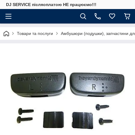
DJ SERVICE пiсляоплатою НЕ працюємо!!!
Товари та послуги
Амбушюри (подушки), запчастини дл