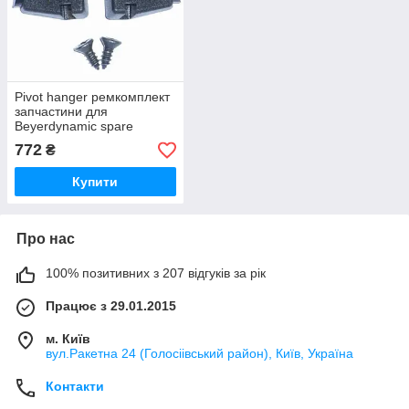
Pivot hanger ремкомплект
запчастини для
Beyerdynamic spare
Headband Repair Kit
772
₴
DT770 DT770 PRO
Купити
Про нас
100% позитивних з 207 відгуків за рік
Працює з 29.01.2015
м. Київ
вул.Ракетна 24 (Голосіівський район), Київ, Україна
Контакти