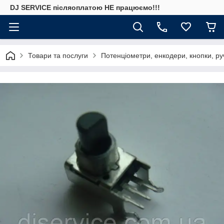
DJ SERVICE пiсляоплатою НЕ працюємо!!!
Товари та послуги
Потенціометри, енкодери, кнопки, ру