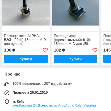
Потенціометр ALPHA
Потенціометр
Поте
B20K (20kb) 18mm noMID
(горизонтальний) b10k
(гор
для пультів
15mm noMID для JBL
mm n
lsr305
коло
136
182
145
₴
₴
Купити
Купити
Про нас
100% позитивних з 207 відгуків за рік
Працює з 29.01.2015
м. Київ
вул.Ракетна 24 (Голосіівський район), Київ, Україна