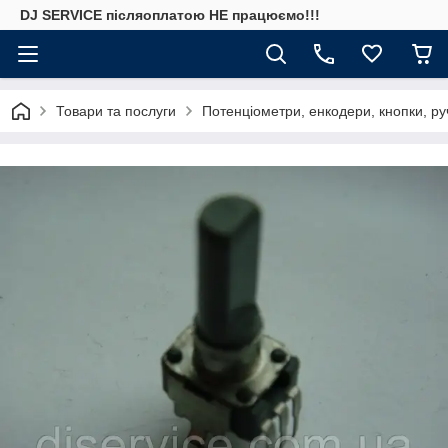
DJ SERVICE пiсляоплатою НЕ працюємо!!!
Товари та послуги
Потенціометри, енкодери, кнопки, ру