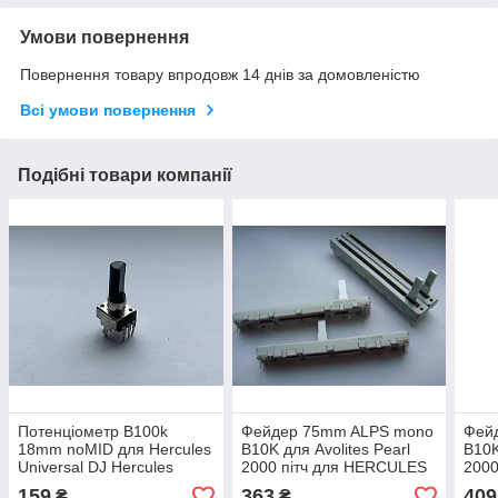
Умови повернення
Повернення товару впродовж 14 днів за домовленістю
Всі умови повернення
Подібні товари компанії
Потенціометр B100k
Фейдер 75mm ALPS mono
Фей
18mm noMID для Hercules
B10K для Avolites Pearl
B10K
Universal DJ Hercules
2000 пiтч для HERCULES
2000
Inpulse 200 500
DJ Console 4-MX 4 MIX
DJ C
159
363
409
₴
₴