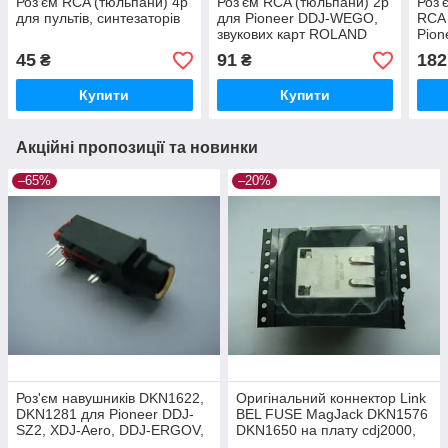
Роз'єм RCA (тюльпани) 4p
Роз'єм RCA (тюльпани) 2p
Роз
для пультів, синтезаторів
для Pioneer DDJ-WEGO,
RCA 
звукових карт ROLAND
Pion
Edirol
RX 
45
91
182
₴
₴
250
Купити
Купити
Акційні пропозиції та новинки
–65%
–20%
Роз'єм навушників DKN1622,
Оригінальний коннектор Link
DKN1281 для Pioneer DDJ-
BEL FUSE MagJack DKN1576
SZ2, XDJ-Aero, DDJ-ERGOV,
DKN1650 на плату cdj2000,
DDJ-T1, DDJ-S1, DJM-350,
cdj900