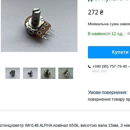
272 ₴
Мінімальна сума замов
В наявності 12 од.
К
Купити
+380 (95) 757-79-40
моб.тел
повернення товару п
отенціометр WH148 ALPHA номінал b50k, висотою вала 15мм, 3 ніж