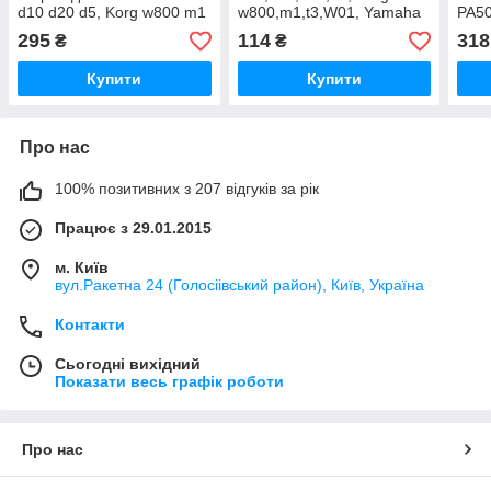
d10 d20 d5, Korg w800 m1
w800,m1,t3,W01, Yamaha
PA50
t3 W01 Triton LE Yamaha
dx7,dx11
c45 
295
114
318
₴
₴
dx7 dx11
n5 t
Купити
Купити
Про нас
100% позитивних з 207 відгуків за рік
Працює з 29.01.2015
м. Київ
вул.Ракетна 24 (Голосіівський район), Київ, Україна
Контакти
Сьогодні вихідний
Показати весь графік роботи
Про нас