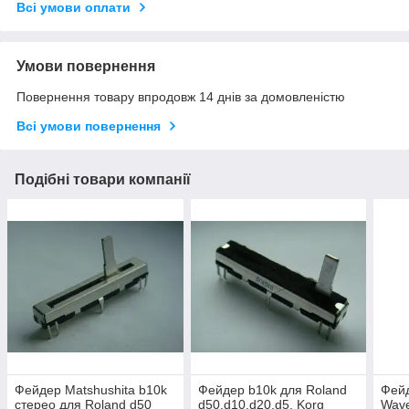
Всі умови оплати
Умови повернення
Повернення товару впродовж 14 днів за домовленістю
Всі умови повернення
Подібні товари компанії
Фейдер Matshushita b10k
Фейдер b10k для Roland
Фей
стерео для Roland d50
d50,d10,d20,d5, Korg
Wave