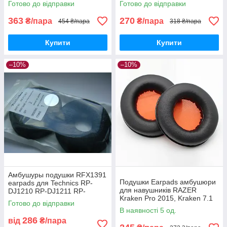
Готово до відправки
Готово до відправки
363
270
₴/пара
₴/пара
454 ₴/пара
318 ₴/пара
Купити
Купити
–10%
–10%
Амбушуры подушки RFX1391
Подушки Earpads амбушюри
earpads для Technics RP-
для навушників RAZER
DJ1210 RP-DJ1211 RP-
Kraken Pro 2015, Kraken 7.1
DJ1200 EAH-DJ1200
Готово до відправки
Chroma, USB, Essential
В наявності 5 од.
286
від
₴/пара