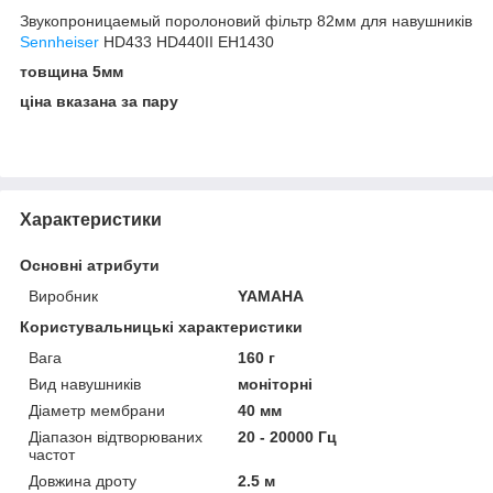
Звукопроницаемый поролоновий фільтр 82мм для навушників
Sennheiser
HD433 HD440II EH1430
товщина 5мм
ціна вказана за пару
Характеристики
Основні атрибути
Виробник
YAMAHA
Користувальницькі характеристики
Вага
160 г
Вид навушників
моніторні
Діаметр мембрани
40 мм
Діапазон відтворюваних
20 - 20000 Гц
частот
Довжина дроту
2.5 м