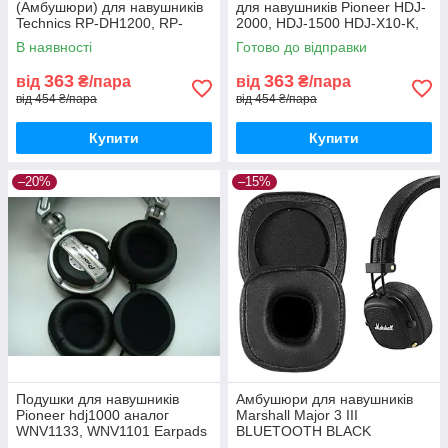
(Амбушюри) для навушників
для навушників Pioneer HDJ-
Technics RP-DH1200, RP-
2000, HDJ-1500 HDJ-X10-K,
DH1201, RP-DH1250
HDJ-X5, HDJ-X7
В наявності
Готово до відправки
363
363
від
₴/пара
від
₴/пара
від 454 ₴/пара
від 454 ₴/пара
Купити
Купити
–20%
–15%
Подушки для навушників
Амбушюри для навушників
Pioneer hdj1000 аналог
Marshall Major 3 III
WNV1133, WNV1101 Earpads
BLUETOOTH BLACK