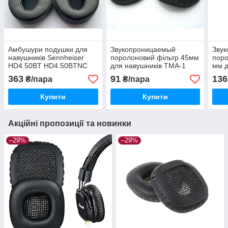
Амбушури подушки для
Звукопроницаемый
Звук
навушників Sennheiser
поролоновий фільтр 45мм
поро
HD4.50BT HD4.50BTNC
для навушників TMA-1
мм д
HD4.40BT
aiaiai
Senn
363
91
136
₴/пара
₴/пара
BEY
ін.
Купити
Купити
Акційні пропозиції та новинки
–29%
–29%