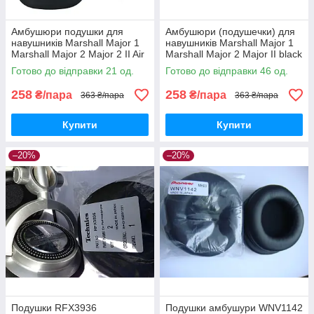
Амбушюри подушки для
Амбушюри (подушечки) для
навушників Marshall Major 1
навушників Marshall Major 1
Marshall Major 2 Major 2 II Air
Marshall Major 2 Major II black
Music Go Play Black
Готово до відправки 21 од.
Готово до відправки 46 од.
258
258
₴/пара
₴/пара
363 ₴/пара
363 ₴/пара
Купити
Купити
–20%
–20%
Подушки RFX3936
Подушки амбушури WNV1142