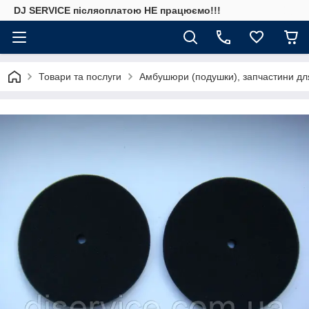
DJ SERVICE пiсляоплатою НЕ працюємо!!!
Товари та послуги
Амбушюри (подушки), запчастини дл