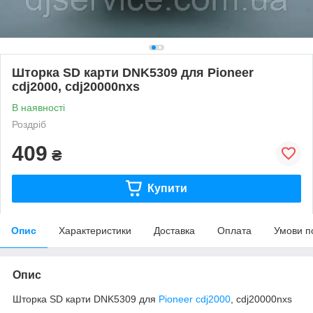
Шторка SD карти DNK5309 для Pioneer
cdj2000, cdj20000nxs
В наявності
Роздріб
409
₴
Купити
Опис
Характеристики
Доставка
Оплата
Умови п
Опис
Шторка SD карти DNK5309 для
Pioneer
cdj2000
, cdj20000nxs