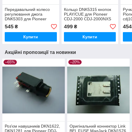
Передавальний колесо
Кольцо DNK5315 кнопок
Ручк
регулювання джога
PLAY/CUE для Pioneer
Pion
DNK5303 для Pioneer
CDJ-2000 CDJ-2000NXS
cdj1
CDJ-2000 CDJ-2000nxs
CDJ-2000NXS2 CDJ-3000
cdj2
545
499
454
₴
₴
CDJ-2000nxs2 DDJ-RZX
DDJ-RZX XDJ-XZ
DMP
CDJ-TOUR1
Купити
Купити
Акційні пропозиції та новинки
–65%
–20%
Роз'єм навушників DKN1622,
Оригінальний коннектор Link
DKN1281 для Pioneer DDJ-
BEL FUSE MagJack DKN1576