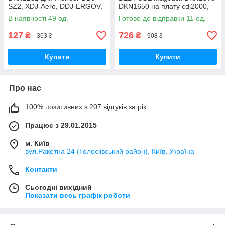
SZ2, XDJ-Aero, DDJ-ERGOV,
DKN1650 на плату cdj2000,
DDJ-T1, DDJ-S1, DJM-350,
cdj900
В наявності 49 од.
Готово до відправки 11 од.
DJM-850
127
726
₴
₴
363 ₴
908 ₴
Купити
Купити
Про нас
100% позитивних з 207 відгуків за рік
Працює з 29.01.2015
м. Київ
вул.Ракетна 24 (Голосіівський район), Київ, Україна
Контакти
Сьогодні вихідний
Показати весь графік роботи