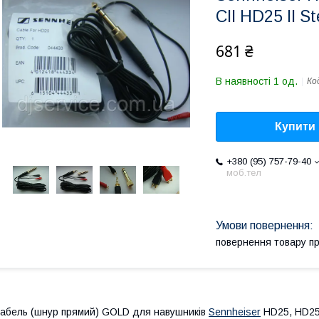
CII HD25 II St
681 ₴
В наявності 1 од.
Ко
Купити
+380 (95) 757-79-40
моб.тел
повернення товару п
абель (шнур прямий) GOLD для навушників
Sennheiser
HD25, HD25-