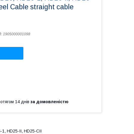
eel Cable straight cable
д:
1905000001098
ротягом 14 днів
за домовленістю
1, HD25-II, HD25-CII