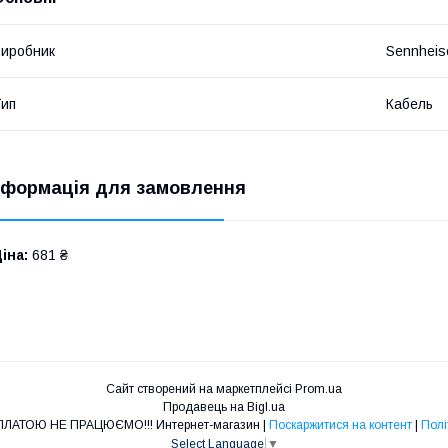
иробник
Sennheis
ип
Кабель
нформація для замовлення
іна:
681 ₴
Сайт створений на маркетплейсі
Prom.ua
Продавець на Bigl.ua
DJSERVICE ПІСЛЯОПЛАТОЮ НЕ ПРАЦЮЄМО!!! Интернет-магазин |
Поскаржитися на контент
|
Полі
Select Language
▼