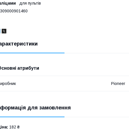
шліцами
для пультів
309000901460
арактеристики
Основні атрибути
иробник
Pioneer
нформація для замовлення
іна:
182 ₴