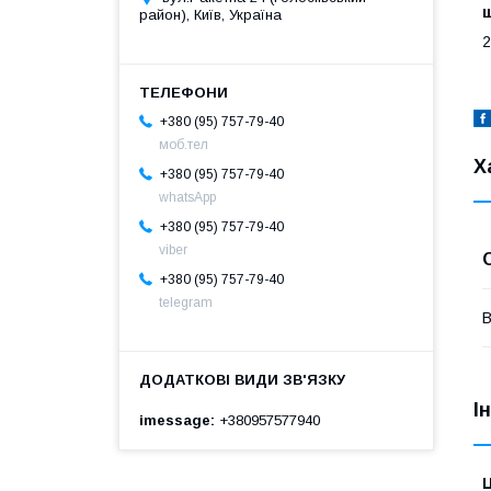
район), Київ, Україна
2
+380 (95) 757-79-40
моб.тел
Х
+380 (95) 757-79-40
whatsApp
+380 (95) 757-79-40
viber
+380 (95) 757-79-40
telegram
В
І
imessage
+380957577940
Ц