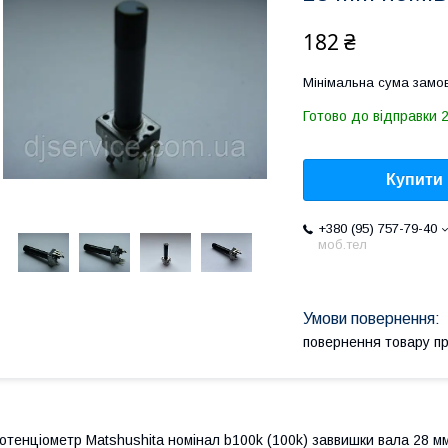
182 ₴
Мінімальна сума замов
Готово до відправки 
Купити
+380 (95) 757-79-40
моб.тел
повернення товару п
отенціометр Matshushita номінал b100k (100k) заввишки вала 28 мм