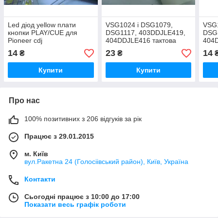
Led діод yellow плати
VSG1024 і DSG1079,
VSG1
кнопки PLAY/CUE для
DSG1117, 403DDJLE419,
DSG
Pioneer cdj
404DDJLE416 тактова
404D
кнопка для Pioneer cdj,
кноп
14
23
14
₴
₴
djm
Купити
Купити
Про нас
100% позитивних з 206 відгуків за рік
Працює з 29.01.2015
м. Київ
вул.Ракетна 24 (Голосіівський район), Київ, Україна
Контакти
Сьогодні працює з 10:00 до 17:00
Показати весь графік роботи