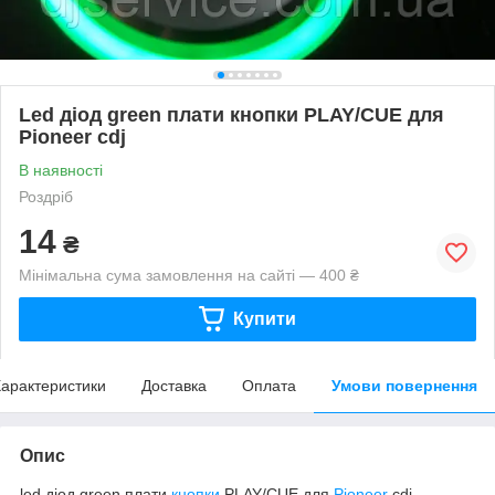
Led діод green плати кнопки PLAY/CUE для
Pioneer cdj
В наявності
Роздріб
14
₴
Мінімальна сума замовлення на сайті — 400 ₴
Купити
арактеристики
Доставка
Оплата
Умови повернення
Опис
led діод green плати
кнопки
PLAY/CUE для
Pioneer
cdj