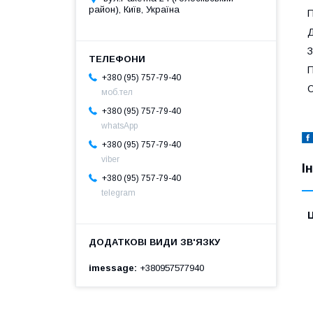
район), Київ, Україна
П
Д
З
П
+380 (95) 757-79-40
О
моб.тел
+380 (95) 757-79-40
whatsApp
+380 (95) 757-79-40
viber
І
+380 (95) 757-79-40
telegram
Ц
imessage
+380957577940