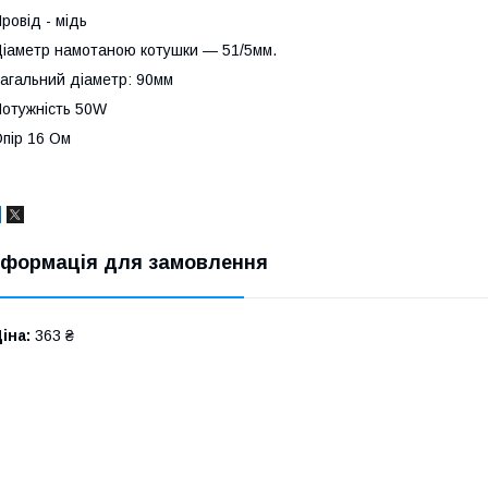
ровід - мідь
іаметр намотаною котушки ― 51/5мм.
агальний діаметр: 90мм
отужність 50W
пір 16 Ом
нформація для замовлення
іна:
363 ₴