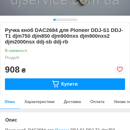
Ручка кноб DAC2684 для Pioneer DDJ-S1 DDJ-
T1 djm750 djm850 djm900nxs djm900nxs2
djm2000nsx ddj-sb ddj-rb
В наявності
Роздріб
908
₴
Купити
Опис
Характеристики
Доставка
Оплата
Умови п
Опис
Ручка кноб DAC2684 для
Pioneer
DDJ-S1 DDJ-T1 djm750