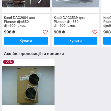
Кноб DAC2684 для
Кноб DAC3539 для
Кно
Pioneer djm850,
Pioneer djm850,
Pion
djm900nexus,
djm900nexus,
djm9
djm2000nexus
djm2000nexus
djm
908
908
908
₴
₴
Купити
Купити
Акційні пропозиції та новинки
–22%