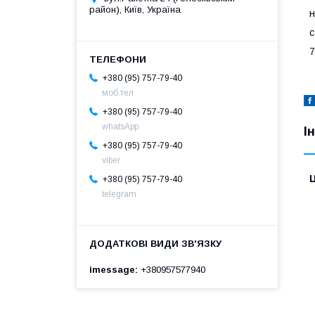
район), Київ, Україна
н
c
7
+380 (95) 757-79-40
моб.тел
+380 (95) 757-79-40
whatsApp
І
+380 (95) 757-79-40
viber
Ц
+380 (95) 757-79-40
telegram
imessage
+380957577940