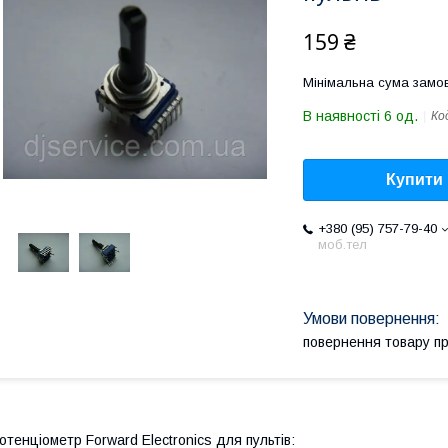
159 ₴
Мінімальна сума замов
В наявності 6 од.
Ко
Купити
+380 (95) 757-79-40
моб.тел
повернення товару п
отенціометр Forward Electronics для пультів: