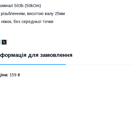
омінал 503b (50kOm)
 різьбленням, висотою валу 25мм
 ніжок, без середньої точки
нформація для замовлення
іна:
159 ₴