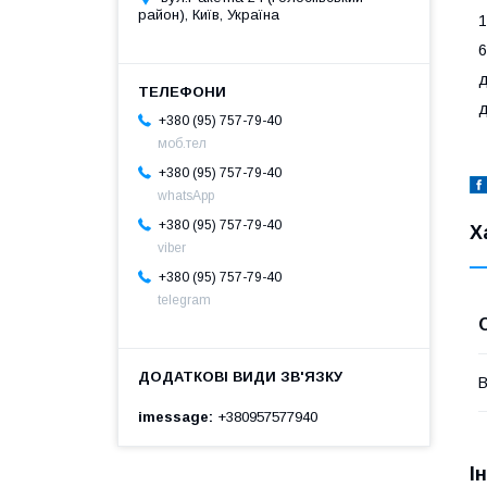
район), Київ, Україна
1
6
д
д
+380 (95) 757-79-40
моб.тел
+380 (95) 757-79-40
whatsApp
+380 (95) 757-79-40
Х
viber
+380 (95) 757-79-40
telegram
В
imessage
+380957577940
І