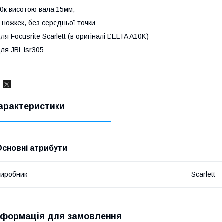
0к висотою вала 15мм,
 ножкек, без середньої точки
ля Focusrite Scarlett (в оригіналі DELTA A10K)
ля JBL lsr305
арактеристики
Основні атрибути
иробник
Scarlett
нформація для замовлення