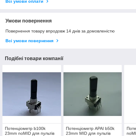
Всі умови оплати
Умови повернення
Повернення товару впродовж 14 днів за домовленістю
Всі умови повернення
Подібні товари компанії
Потенціометр b100k
Потенціометр APAI b50k
Пот
23mm noMID для пультів
23mm MID для пультів
noMI