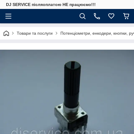
DJ SERVICE пiсляоплатою НЕ працюємо!!!
Товари та послуги
Потенціометри, енкодери, кнопки, ру