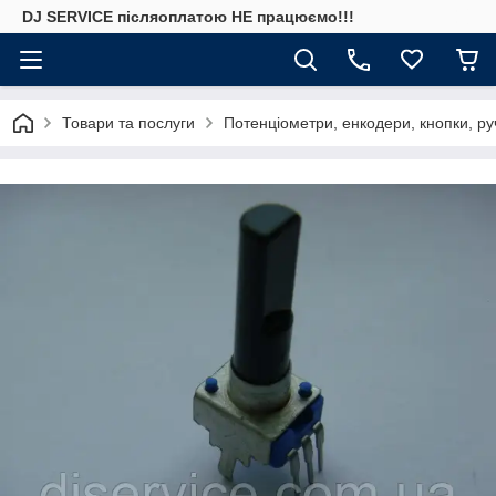
DJ SERVICE пiсляоплатою НЕ працюємо!!!
Товари та послуги
Потенціометри, енкодери, кнопки, ру