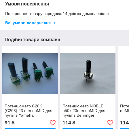
Умови повернення
Повернення товару впродовж 14 днів за домовленістю
Всі умови повернення
Подібні товари компанії
Потенціометр C20K
Потенціометр NOBLE
Пот
(C203) 23 mm noMID для
b50k 23mm noMID для
noMI
пультів Yamaha
пультів Behringer
91
114
114
₴
₴