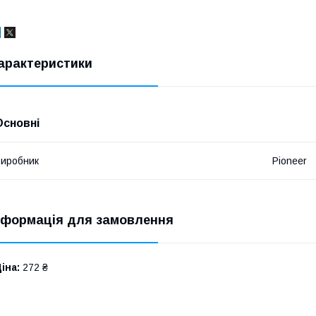
арактеристики
Основні
иробник
Pioneer
нформація для замовлення
іна:
272 ₴