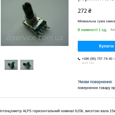
272 ₴
Мінімальна сума замов
В наявності 1 од.
Ко
Купити
+380 (95) 757-79-40
моб.тел
повернення товару п
отенціометр ALPS горизонтальний номінал b20k, висотою вала 15мм