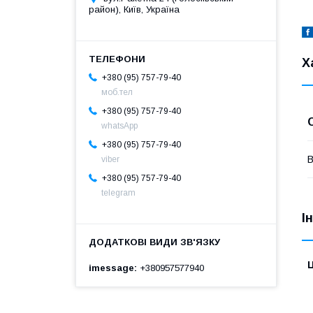
район), Київ, Україна
Х
+380 (95) 757-79-40
моб.тел
+380 (95) 757-79-40
whatsApp
+380 (95) 757-79-40
В
viber
+380 (95) 757-79-40
telegram
І
Ц
imessage
+380957577940