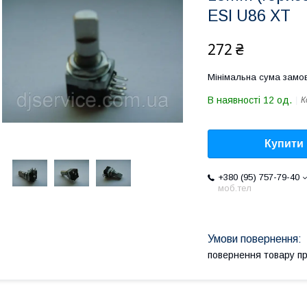
ESI U86 XT
272 ₴
Мінімальна сума замов
В наявності 12 од.
К
Купити
+380 (95) 757-79-40
моб.тел
повернення товару п