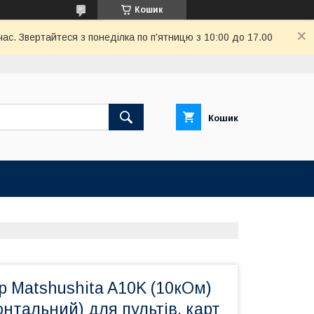
Кошик
ас. Звертайтеся з понеділка по п'ятницю з 10:00 до 17.00
Кошик
 Matshushita A10K (10кОм)
нтальний) для пультів, карт