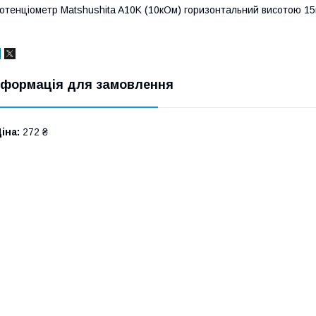
отенціометр Matshushita A10K (10кОм) горизонтальний висотою 15мм
нформація для замовлення
іна:
272 ₴