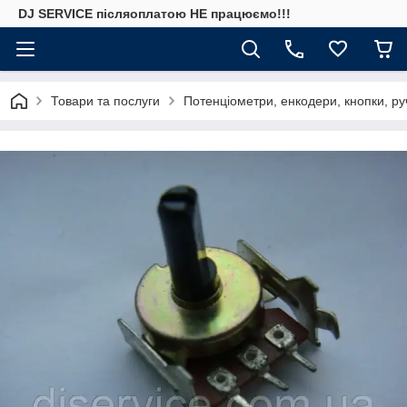
DJ SERVICE пiсляоплатою НЕ працюємо!!!
Товари та послуги
Потенціометри, енкодери, кнопки, ру