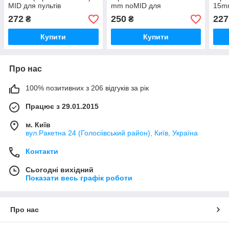
MID для пультів
mm noMID для
15m
контролерів, TILTA
конт
272
250
227
₴
₴
Nucleus-M
Nucl
Купити
Купити
Про нас
100% позитивних з 206 відгуків за рік
Працює з 29.01.2015
м. Київ
вул.Ракетна 24 (Голосіівський район), Київ, Україна
Контакти
Сьогодні вихідний
Показати весь графік роботи
Про нас