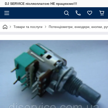
DJ SERVICE пiсляоплатою НЕ працюємо!!!
Товари та послуги
Потенціометри, енкодери, кнопки, ру