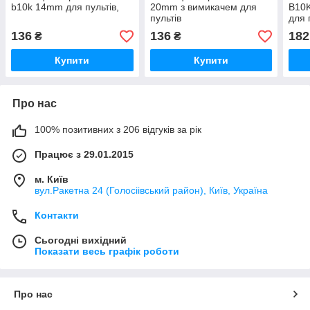
b10k 14mm для пультів,
20mm з вимикачем для
B10K
пультів
для 
HEA
136
136
182
₴
₴
Купити
Купити
Про нас
100% позитивних з 206 відгуків за рік
Працює з 29.01.2015
м. Київ
вул.Ракетна 24 (Голосіівський район), Київ, Україна
Контакти
Сьогодні вихідний
Показати весь графік роботи
Про нас