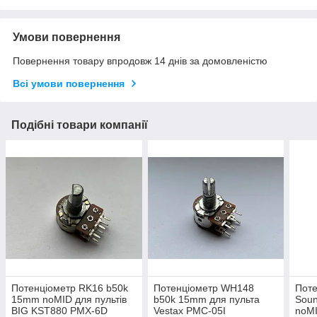
Умови повернення
Повернення товару впродовж 14 днів за домовленістю
Всі умови повернення
Подібні товари компанії
Потенціометр RK16 b50k
Потенціометр WH148
Поте
15mm noMID для пультів
b50k 15mm для пульта
Soun
BIG KST880 PMX-6D
Vestax PMC-05I
noMI