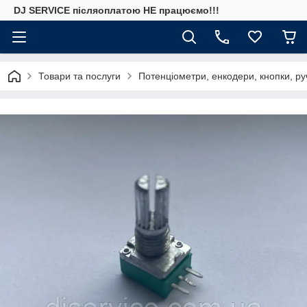
DJ SERVICE пiсляоплатою НЕ працюємо!!!
Товари та послуги
Потенціометри, енкодери, кнопки, ру