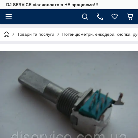
DJ SERVICE пiсляоплатою НЕ працюємо!!!
Товари та послуги
Потенціометри, енкодери, кнопки, ру