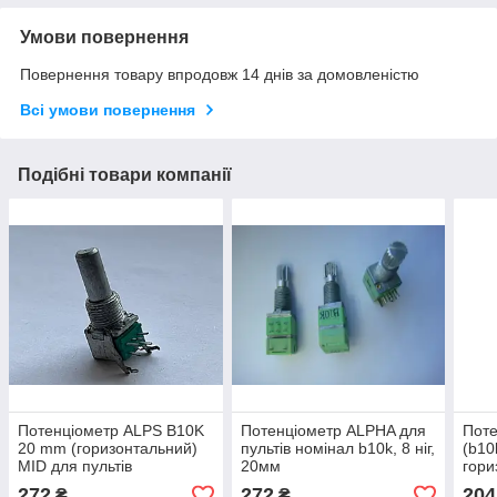
Умови повернення
Повернення товару впродовж 14 днів за домовленістю
Всі умови повернення
Подібні товари компанії
Потенціометр ALPS B10K
Потенціометр ALPHA для
Поте
20 mm (горизонтальний)
пультів номінал b10k, 8 ніг,
(b10
MID для пультів
20мм
гори
для 
272
272
204
₴
₴